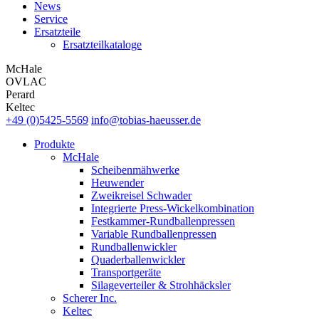
News
Service
Ersatzteile
Ersatzteilkataloge
McHale
OVLAC
Perard
Keltec
+49 (0)5425-5569
info@tobias-haeusser.de
Produkte
McHale
Scheibenmähwerke
Heuwender
Zweikreisel Schwader
Integrierte Press-Wickelkombination
Festkammer-Rundballenpressen
Variable Rundballenpressen
Rundballenwickler
Quaderballenwickler
Transportgeräte
Silageverteiler & Strohhäcksler
Scherer Inc.
Keltec