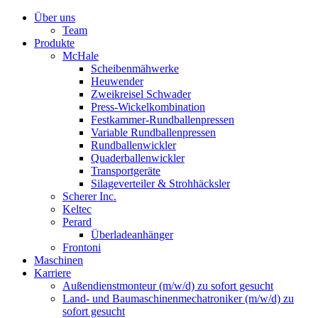
Über uns
Team
Produkte
McHale
Scheibenmähwerke
Heuwender
Zweikreisel Schwader
Press-Wickelkombination
Festkammer-Rundballenpressen
Variable Rundballenpressen
Rundballenwickler
Quaderballenwickler
Transportgeräte
Silageverteiler & Strohhäcksler
Scherer Inc.
Keltec
Perard
Überladeanhänger
Frontoni
Maschinen
Karriere
Außendienstmonteur (m/w/d) zu sofort gesucht
Land- und Baumaschinenmechatroniker (m/w/d) zu
sofort gesucht