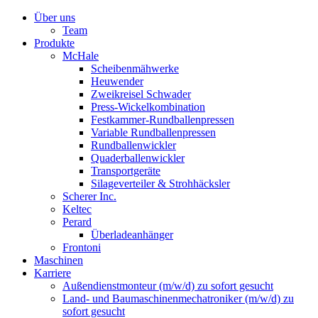
Über uns
Team
Produkte
McHale
Scheibenmähwerke
Heuwender
Zweikreisel Schwader
Press-Wickelkombination
Festkammer-Rundballenpressen
Variable Rundballenpressen
Rundballenwickler
Quaderballenwickler
Transportgeräte
Silageverteiler & Strohhäcksler
Scherer Inc.
Keltec
Perard
Überladeanhänger
Frontoni
Maschinen
Karriere
Außendienstmonteur (m/w/d) zu sofort gesucht
Land- und Baumaschinenmechatroniker (m/w/d) zu
sofort gesucht