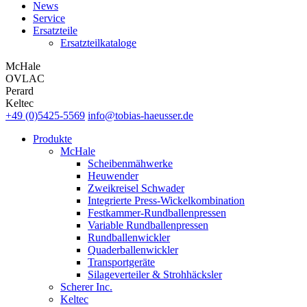
News
Service
Ersatzteile
Ersatzteilkataloge
McHale
OVLAC
Perard
Keltec
+49 (0)5425-5569
info@tobias-haeusser.de
Produkte
McHale
Scheibenmähwerke
Heuwender
Zweikreisel Schwader
Integrierte Press-Wickelkombination
Festkammer-Rundballenpressen
Variable Rundballenpressen
Rundballenwickler
Quaderballenwickler
Transportgeräte
Silageverteiler & Strohhäcksler
Scherer Inc.
Keltec